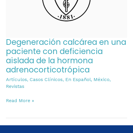
deficiencia
aislada
de
la
hormona
Degeneración calcárea en una
adrenocorticotrópica
paciente con deficiencia
aislada de la hormona
adrenocorticotrópica
Artículos
,
Casos Clínicos
,
En Español
,
México
,
Revistas
Read More »