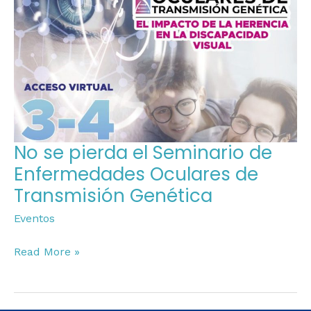
el
Seminario
de
Enfermedades
Oculares
de
Transmisión
Genética
No se pierda el Seminario de
Enfermedades Oculares de
Transmisión Genética
Eventos
Read More »