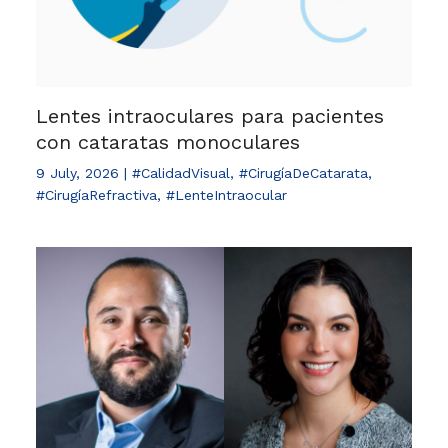
Lentes intraoculares para pacientes
con cataratas monoculares
9 July, 2026
|
#CalidadVisual
,
#CirugíaDeCatarata
,
#CirugíaRefractiva
,
#LenteIntraocular