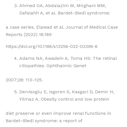
Ahmed OA, Abdalazim M, Mirghani MM,
Dafalahh A, et al. Bardet–Biedl syndrome:
a case series. Elawad et al. Journal of Medical Case
Reports (2022) 16:169
https://doi.org/10.1186/s13256-022-03396-6
Adams NA, Awadein A, Toma HS: The retinal
ciliopathies. Ophthalmic Genet
2007;28: 113–125.
Dervisoglu E, Isgoren S, Kasgari D, Demir H,
Yilmaz A. Obesity control and low protein
diet preserve or even improve renal functions in
Bardet–Biedl syndrome: a report of