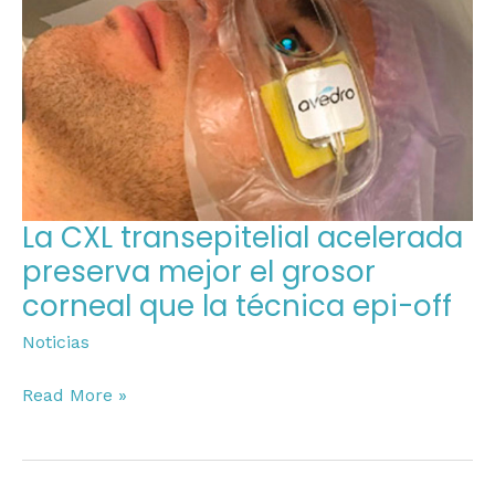
acelerada
preserva
mejor
el
grosor
corneal
que
la
La CXL transepitelial acelerada
técnica
preserva mejor el grosor
epi-
corneal que la técnica epi-off
off
Noticias
Read More »