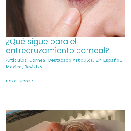
¿Qué sigue para el
entrecruzamiento corneal?
Artículos
,
Córnea
,
Destacado Articulos
,
En Español
,
México
,
Revistas
Read More »
La
CXL
transepitelial