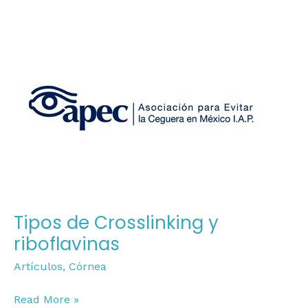
Tipos
de
Crosslinking
y
riboflavinas
Tipos de Crosslinking y
riboflavinas
Artículos
,
Córnea
Read More »