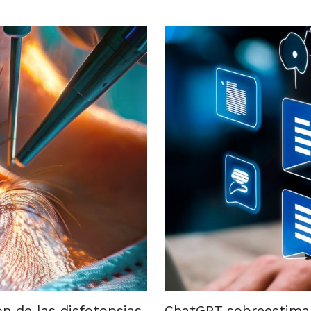
ón de las disfotopsias
ChatGPT sobreestima e