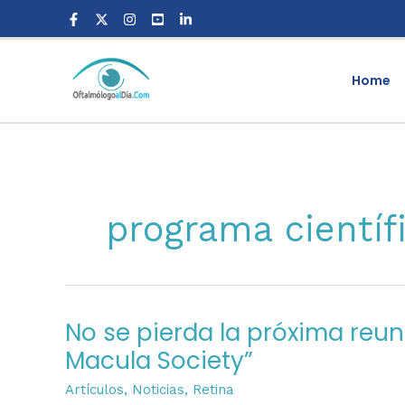
Skip
to
content
Home
programa científ
No se pierda la próxima reun
No
se
Macula Society”
pierda
Artículos
,
Noticias
,
Retina
la