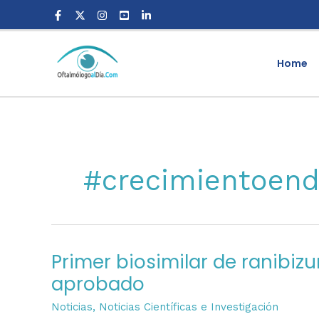
Skip
to
content
Home
#crecimientoendo
Primer biosimilar de ranibi
Primer
biosimilar
aprobado
de
Noticias
,
Noticias Científicas e Investigación
ranibizumab