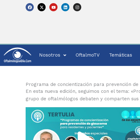
Skip
F
X
Y
L
I
a
-
o
i
n
to
c
t
u
n
s
e
w
t
k
t
content
b
i
u
e
a
o
t
b
d
g
o
t
e
i
r
k
e
n
a
r
m
Nosotros
OftalmoTV
Temáticas
Programa de concientización para prevención de
En esta nueva edición, seguimos con el tema: «P
grupo de oftalmólogos debaten y comparten sus pe