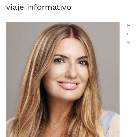
viaje informativo
H
o
y,