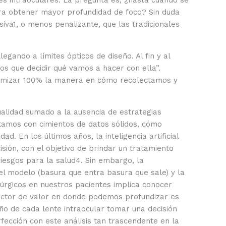
es intraoculares. La pregunta es, ¿hasta cuándo se
ra obtener mayor profundidad de foco? Sin duda
siva
1
, o menos penalizante, que las tradicionales
gando a límites ópticos de diseño. Al fin y al
os que decidir qué vamos a hacer con ella”.
timizar 100% la manera en cómo recolectamos y
tualidad sumado a la ausencia de estrategias
ntamos con cimientos de datos sólidos, cómo
 En los últimos años, la inteligencia artificial
isión, con el objetivo de brindar un tratamiento
riesgos para la salud
4
. Sin embargo, la
el modelo (basura que entra basura que sale) y la
úrgicos en nuestros pacientes implica conocer
factor de valor en donde podemos profundizar es
eño de cada lente intraocular tomar una decisión
fección con este análisis tan trascendente en la