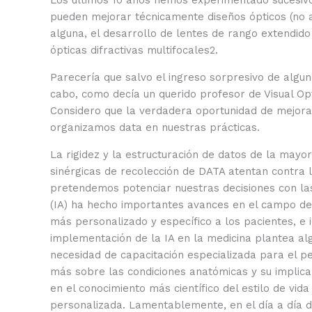
Los últimos 10 años hemos experimentado sucesivos
pueden mejorar técnicamente diseños ópticos (no 
alguna, el desarrollo de lentes de rango extendid
ópticas difractivas multifocales
2
.
Parecería que salvo el ingreso sorpresivo de alguno
cabo, como decía un querido profesor de Visual Opt
Considero que la verdadera oportunidad de mejor
organizamos data en nuestras prácticas.
La rigidez y la estructuración de datos de la mayor
sinérgicas de recolección de DATA atentan contra 
pretendemos potenciar nuestras decisiones con las 
(IA) ha hecho importantes avances en el campo de
más personalizado y específico a los pacientes, e 
implementación de la IA en la medicina plantea al
necesidad de capacitación especializada para el p
más sobre las condiciones anatómicas y su implica
en el conocimiento más científico del estilo de vi
personalizada. Lamentablemente, en el día a día de