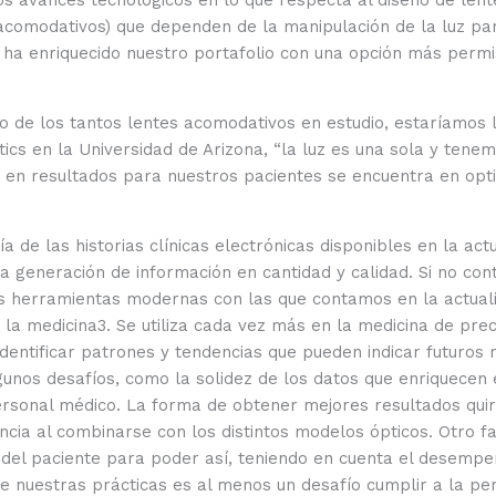
 avances tecnológicos en lo que respecta al diseño de lent
acomodativos) que dependen de la manipulación de la luz pa
o ha enriquecido nuestro portafolio con una opción más permi
 de los tantos lentes acomodativos en estudio, estaríamos lle
ics en la Universidad de Arizona, “la luz es una sola y tenem
a en resultados para nuestros pacientes se encuentra en op
ía de las historias clínicas electrónicas disponibles en la ac
la generación de información en cantidad y calidad. Si no co
herramientas modernas con las que contamos en la actualidad.
 la medicina
3
. Se utiliza cada vez más en la medicina de prec
identificar patrones y tendencias que pueden indicar futuros 
gunos desafíos, como la solidez de los datos que enriquecen 
ersonal médico. La forma de obtener mejores resultados quir
ncia al combinarse con los distintos modelos ópticos. Otro 
da del paciente para poder así, teniendo en cuenta el desemp
 nuestras prácticas es al menos un desafío cumplir a la per