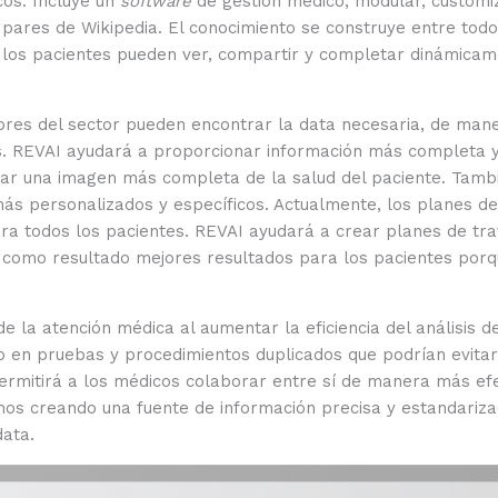
cos. Incluye un
software
de gestión médico, modular, customi
re pares de Wikipedia. El conocimiento se construye entre to
os pacientes pueden ver, compartir y completar dinámicament
ores del sector pueden encontrar la data necesaria, de man
es. REVAI ayudará a proporcionar información más completa y
ear una imagen más completa de la salud del paciente. Tambi
más personalizados y específicos. Actualmente, los planes 
ra todos los pacientes. REVAI ayudará a crear planes de tr
rá como resultado mejores resultados para los pacientes por
 la atención médica al aumentar la eficiencia del análisis de
 en pruebas y procedimientos duplicados que podrían evitar
rmitirá a los médicos colaborar entre sí de manera más efe
mos creando una fuente de información precisa y estandariza
 data.