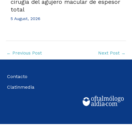
cirugía del agujero macular de espesor
total
5 August, 2026
←
Previous Post
Next Post
→
Contacto
Clatinmedia