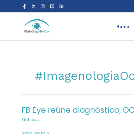
Skip
to
content
Home
#ImagenologiaOc
FB Eye reúne diagnóstico, O
FB
Eye
Noticias
reúne
diagnóstico,
Read More »