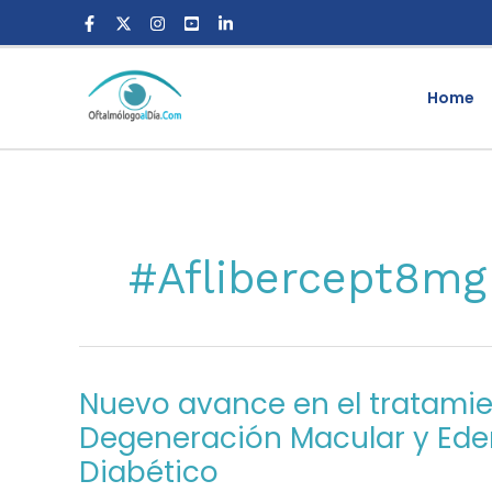
Skip
to
content
Home
#Aflibercept8mg
Nuevo avance en el tratamie
Nuevo
avance
Degeneración Macular y Ed
en
Diabético
el