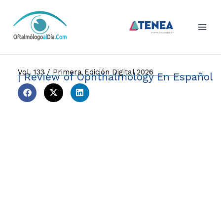
Skip
to
content
Vol. 133 / Primera Edición Digital 2026
| Review of Ophthalmology En Español