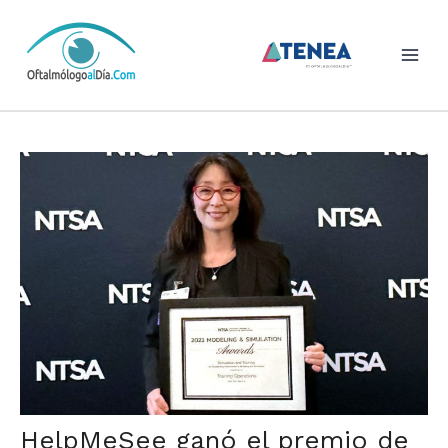
Skip
to
content
HelpMeSee ganó el premio de