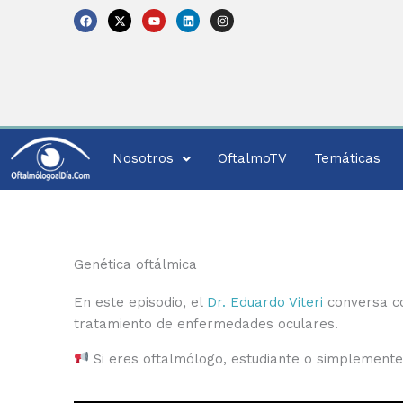
Skip
F
X
Y
L
I
a
-
o
i
n
to
c
t
u
n
s
e
w
t
k
t
content
b
i
u
e
a
o
t
b
d
g
o
t
e
i
r
k
e
n
a
r
m
Nosotros
OftalmoTV
Temáticas
Genética oftálmica
En este episodio, el
Dr. Eduardo Viteri
conversa c
tratamiento de enfermedades oculares.
Si eres oftalmólogo, estudiante o simplemente u