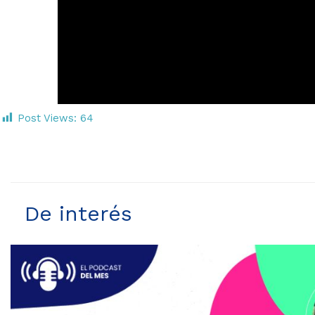
Post Views:
64
De interés