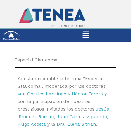
Skip
to
content
Main
Menu
Especial Glaucoma
Ya está disponible la tertulia “Especial
Glaucoma”, moderada por los doctores
Van Charles Lansingh
y
Héctor Forero
y
con la participación de nuestros
prestigiosos invitados los doctores
Jesús
Jimenez Roman
,
Juan Carlos Izquierdo
,
Hugo Acosta
y la
Dra. Elena Bitrián
.