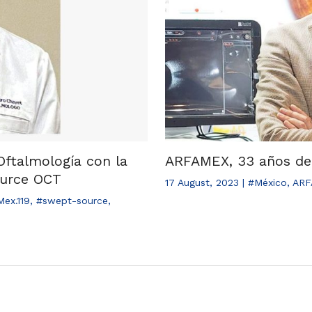
Oftalmología con la
ARFAMEX, 33 años de 
ource OCT
17 August, 2023
|
#México
,
ARF
ex.119
,
#swept-source
,