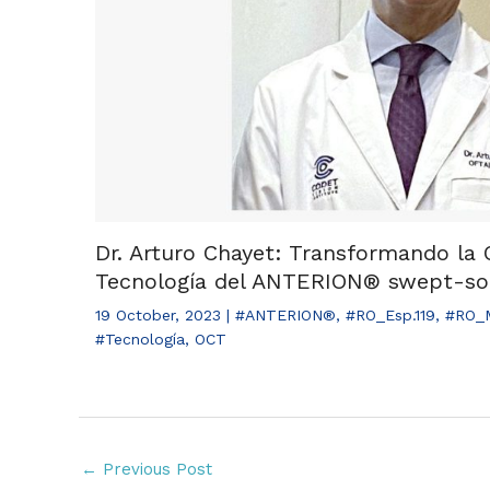
Dr. Arturo Chayet: Transformando la 
Tecnología del ANTERION® swept-s
19 October, 2023
|
#ANTERION®
,
#RO_Esp.119
,
#RO_M
#Tecnología
,
OCT
←
Previous Post