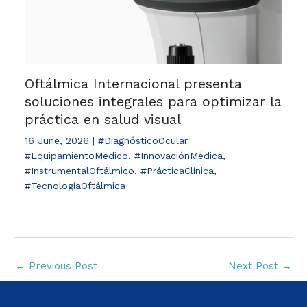
Oftálmica Internacional presenta
soluciones integrales para optimizar la
práctica en salud visual
16 June, 2026
|
#DiagnósticoOcular
#EquipamientoMédico
,
#InnovaciónMédica
,
#InstrumentalOftálmico
,
#PrácticaClínica
,
#TecnologíaOftálmica
←
Previous Post
Next Post
→