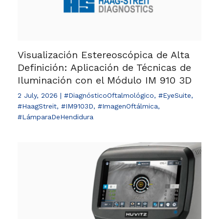
Visualización Estereoscópica de Alta
Definición: Aplicación de Técnicas de
Iluminación con el Módulo IM 910 3D
2 July, 2026
|
#DiagnósticoOftalmológico
,
#EyeSuite
,
#HaagStreit
,
#IM9103D
,
#ImagenOftálmica
,
#LámparaDeHendidura